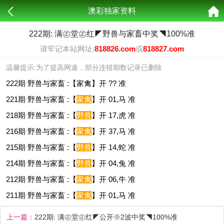
澳彩独家资料
222期: 满㊣堂㊣红◤野兽与家畜中奖◥100%准
请牢记本站网址:
818826.com
或
818827.com
温馨提示:为了提高网速，部分连错期数记录已删除
222期 野兽与家畜 :【家禽】开 ?? 准
221期 野兽与家畜 :【
家禽
】开 01,马 准
218期 野兽与家畜 :【
野兽
】开 17,虎 准
216期 野兽与家畜 :【
家禽
】开 37,马 准
215期 野兽与家畜 :【
野兽
】开 14,蛇 准
214期 野兽与家畜 :【
野兽
】开 04,兔 准
212期 野兽与家畜 :【
家禽
】开 06,牛 准
211期 野兽与家畜 :【
家禽
】开 01,马 准
上一篇：
222期: 满㊣堂㊣红◤公开※2波中奖◥100%准