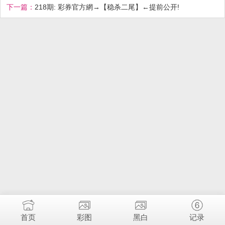
下一篇：
218期: 彩券官方網→【稳杀二尾】←提前公开!
首页
彩图
黑白
记录