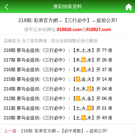
澳彩独家资料
218期: 彩券官方網→【三行必中】←提前公开!
请牢记本站网址:
818826.com
或
818827.com
温馨提示:为了提高网速，部分连错期数记录已删除
218期 赛马会提供:《三行必中》 : 【木,土,水】开 ?? 准
217期 赛马会提供:《三行必中》 : 【木,
金
,水】开 26 准
216期 赛马会提供:《三行必中》 : 【木,
土
,火】开 37 准
215期 赛马会提供:《三行必中》 : 【
水
,金,火】开 14 准
214期 赛马会提供:《三行必中》 : 【火,木,
金
】开 04 准
212期 赛马会提供:《三行必中》 : 【
土
,火,金】开 06 准
211期 赛马会提供:《三行必中》 : 【土,火,
水
】开 01 准
210期 赛马会提供:《三行必中》 : 【土,
火
,木】开 49 准
上一篇：
218期: 彩券官方網→【必中尾数】←提前公开!