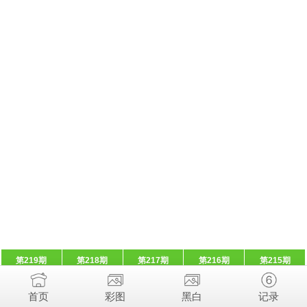
第219期
第218期
第217期
第216期
第215期
首页
彩图
黑白
记录