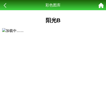
彩色图库
阳光B