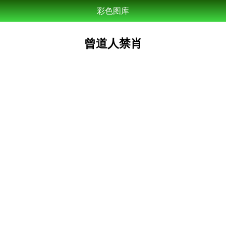
彩色图库
曾道人禁肖