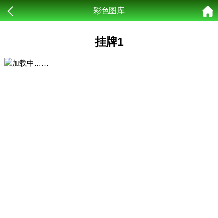
彩色图库
挂牌1