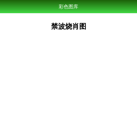
彩色图库
禁波烧肖图