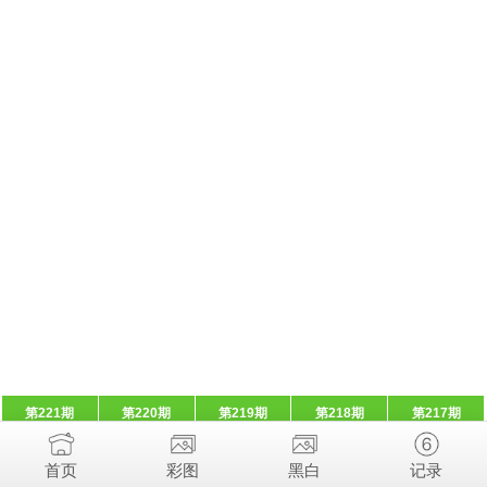
第221期
第220期
第219期
第218期
第217期
首页
彩图
黑白
记录