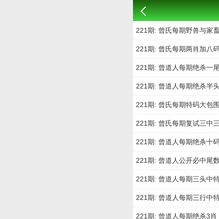
221期: 曾氏每期野兽与家
221期: 曾氏每期两肖加八
221期: 曾道人每期绝杀一
221期: 曾道人每期绝杀半
221期: 曾氏每期特码大包
221期: 曾氏每期复试三中
221期: 曾道人每期绝杀十
221期: 曾道人公开必中尾
221期: 曾道人每期三头中
221期: 曾道人每期三行中
221期: 曾道人每期绝杀3