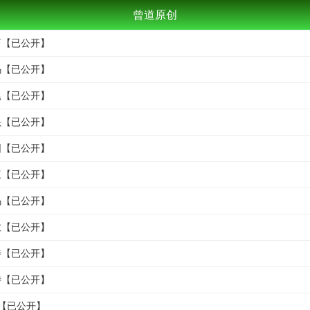
曾道原创
畜【已公开】
码【已公开】
尾【已公开】
头【已公开】
围【已公开】
三【已公开】
码【已公开】
数【已公开】
特【已公开】
特【已公开】
肖【已公开】